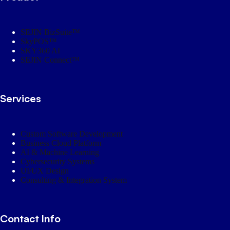
SEJIN BizSuite™
SkyPOS™
SKY360 AI
SEJIN Connect™
Services
Custom Software Development
Business Cloud Platform
AI & Machine Learning
Cybersecurity Systems
UI/UX Design
Consulting & Integration System
Contact Info