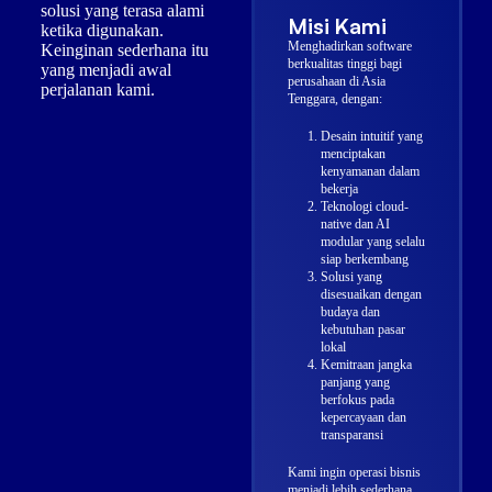
solusi yang terasa alami
Misi Kami
ketika digunakan.
Menghadirkan software
Keinginan sederhana itu
berkualitas tinggi bagi
yang menjadi awal
perusahaan di Asia
perjalanan kami.
Tenggara, dengan:
Desain intuitif yang
menciptakan
kenyamanan dalam
bekerja
Teknologi cloud-
native dan AI
modular yang selalu
siap berkembang
Solusi yang
disesuaikan dengan
budaya dan
kebutuhan pasar
lokal
Kemitraan jangka
panjang yang
berfokus pada
kepercayaan dan
transparansi
Kami ingin operasi bisnis
menjadi lebih sederhana,