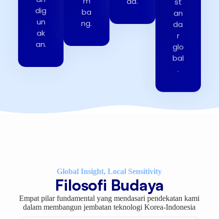
m
da.
an
dig
ba
da
un
ng.
r
ak
glo
an.
bal
.
Global Insight, Local Sensitivity
Filosofi Budaya
Empat pilar fundamental yang mendasari pendekatan kami
dalam membangun jembatan teknologi Korea-Indonesia