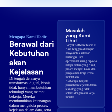
Masalah
yang Kami
Mengapa Kami Hadir
Lihat
Berawal dari
Banyak software bisnis di
Asia Tenggara dibangun
Kebutuhan
hanya untuk sekadar
berfungsi. Tim
akan
operasional sering dipaksa
belajar sistem yang rumit,
Kejelasan
proses menjadi kaku, dan
pengalaman kerja terasa
melelahkan.
Di tengah derasnya
Akibatnya, banyak
transformasi digital, bisnis
perusahaan terjebak dalam
tidak hanya membutuhkan
teknologi yang tidak
teknologi yang mampu
selaras dengan alur kerja
bekerja. Mereka
mereka.
membutuhkan ketenangan
dalam mengelola proses,
kejelasan dalam data, serta