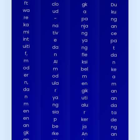
Du
ft
clo
gk
ku
wa
ud
a
ng
re
-
pa
an
ka
na
nja
ce
mi
tiv
ng
pa
int
e
ya
t
uiti
da
ng
da
f,
n
fle
n
m
AI
ksi
ke
od
m
bel
a
er
od
m
m
n,
ula
en
an
da
r
gik
an
n
ya
uti
da
m
ng
alu
ta
en
sia
r
de
en
p
ker
ng
an
be
ja
an
gk
rke
An
st
an