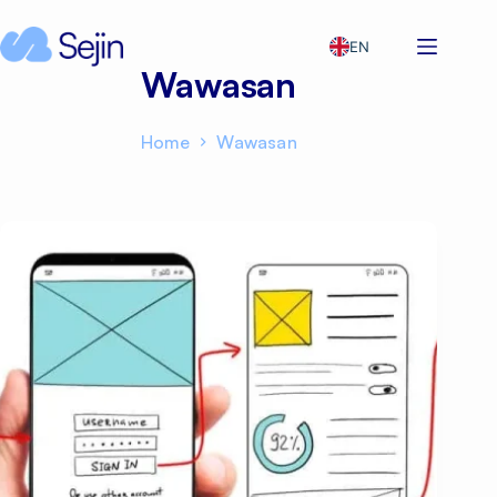
Skip
to
EN
content
Wawasan
Home
Wawasan