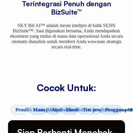
Terintegrasi Penuh dengan
BizSuite™
SKY360 AI™ adalah mesin intelijen di balik SEJIN
BizSuite™. Saat digunakan bersama, Anda mendapatkan
ekosistem yang mulus di mana data operasional Anda secara
otomatis dianalisis untuk memberi Anda wawasan strategis
secara real-time.
Cocok Untuk:
Pemilik bisnis SME
Manajer operasional
Analis bisnis
Eksekutif C-level
Tim penjualan dan pe
Pengguna S
Siap Berhenti Menebak-