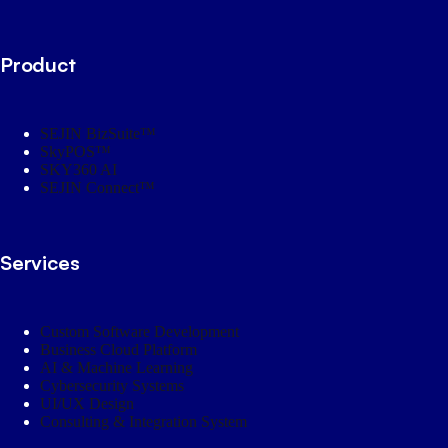
Product
SEJIN BizSuite™
SkyPOS™
SKY360 AI
SEJIN Connect™
Services
Custom Software Development
Business Cloud Platform
AI & Machine Learning
Cybersecurity Systems
UI/UX Design
Consulting & Integration System