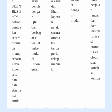
n
grasi
a kasir
at
berjala
SEJIN
penuh
dan
denga
n
BizSui
denga
lihat
n
lancar
te™.
n
lapora
mudah
dan
Setiap
QRIS
n
.
data
penjua
dan
pajak
tersink
lan
berbag
secara
ronisa
secara
ai e-
otoma
si
otoma
wallet
tis
otoma
tis
terke
tanpa
tis ke
memp
muka
perlu
cloud
erbaru
di
rekap
saat
i level
Indon
manua
konek
invent
esia.
l.
si
aris
kemba
dan
li.
data
akunta
nsi
Anda.