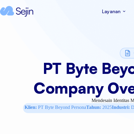
Layanan
PT Byte Be
Company Ove
Mendesain Identitas M
Klien:
PT Byte Beyond Persona
Tahun:
2025
Industri:
De