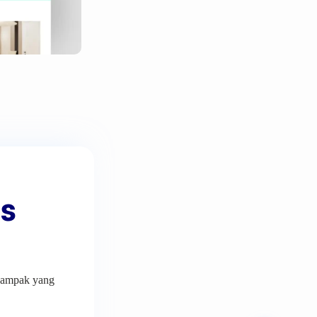
is
 dampak yang