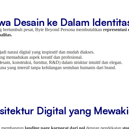
a Desain ke Dalam Identitas
yang bertumbuh pesat, Byte Beyond Persona membutuhkan
representasi d
alitas.
i narasi digital yang inspiratif dan mudah diakses.
ng memadukan aspek kreatif dan profesional.
ain, konstruksi, furnitur, R&D) dalam struktur intuitif dan elegan.
a yang imersif tanpa kehilangan sentuhan humanis dari brand.
tektur Digital yang Mewakil
na membangun
landing page korporat dari nol
dengan pendekatan
sto